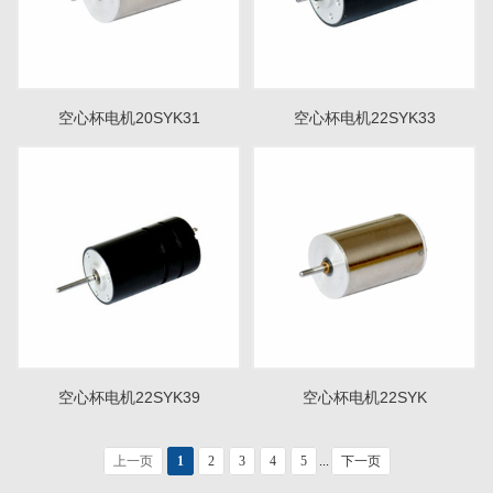
空心杯电机20SYK31
空心杯电机22SYK33
空心杯电机22SYK39
空心杯电机22SYK
上一页
1
2
3
4
5
...
下一页