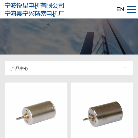
EN
产品中心