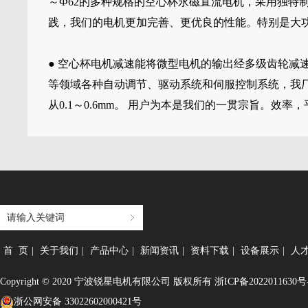
～Ф62的多种规格的空心杯永磁直流电机，采用独特
践，我们的电机更加完善、更优良的性能。特别是大
● 空心杯电机减速能将微型电机的输出经多级齿轮
等领域各种自动调节、驱动系统和伺服控制系统，我
从0.1～0.6mm。 用户为本是我们的一贯宗旨。
首 页
|
关于我们
|
产品中心
|
新闻资讯
|
资料下载
|
设备展示
|
人
Copyright © 2020 宁波锐星电机有限公司 版权所有
浙ICP备2022011630号
浙公网安备 33022602000421号